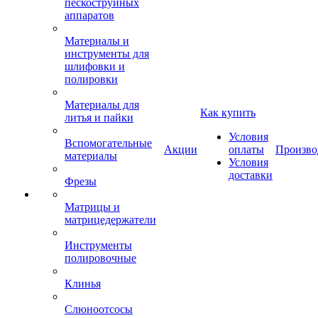
пескоструйных
аппаратов
Материалы и
инструменты для
шлифовки и
полировки
Материалы для
Как купить
литья и пайки
Условия
Вспомогательные
Акции
оплаты
Произво
материалы
Условия
доставки
Фрезы
Матрицы и
матрицедержатели
Инструменты
полировочные
Клинья
Слюноотсосы