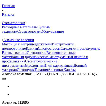
Главная
-
Каталог
-
Стоматологам
Расходные материалы
Зубным
техникам
Стоматологам
Оборудование
-
Алмазные головки
Матрицы и матрицедержатели
Инструменты
полировочные
Клинья
Слюноотсосы
Салфетки процедурные,
Ватные валики
Ортодонтия
Вспомогательные
материалы
Эндодонтические Инструменты
Гигиена и
профилактика
Стоматологические
инструменты
Эндодонтия
Иглы карпульные
Шовный
материал
Ортопедия
Терапия
Альгинат
Халаты
-
Головка алмазная ГСАЦС-1,6П-7С (866.104.140.070.016) - 1
шт
Артикул:
112895