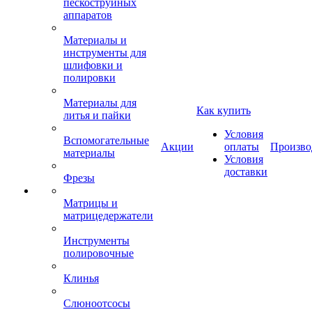
пескоструйных
аппаратов
Материалы и
инструменты для
шлифовки и
полировки
Материалы для
Как купить
литья и пайки
Условия
Вспомогательные
Акции
оплаты
Произво
материалы
Условия
доставки
Фрезы
Матрицы и
матрицедержатели
Инструменты
полировочные
Клинья
Слюноотсосы