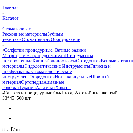
Главная
-
Каталог
-
Стоматологам
Расходные материалы
Зубным
техникам
Стоматологам
Оборудование
-
Салфетки процедурные, Ватные валики
Матрицы и матрицедержатели
Инструменты
полировочные
Клинья
Слюноотсосы
Ортодонтия
Вспомогательн
материалы
Эндодонтические Инструменты
Гигиена и
профилактика
Стоматологические
инструменты
Эндодонтия
Иглы карпульные
Шовный
материал
Ортопедия
Алмазные
головки
Терапия
Альгинат
Халаты
-
Салфетки процедурные Ом-Ника, 2-х слойные, желтый,
33*45, 500 шт.
813
₽
/шт