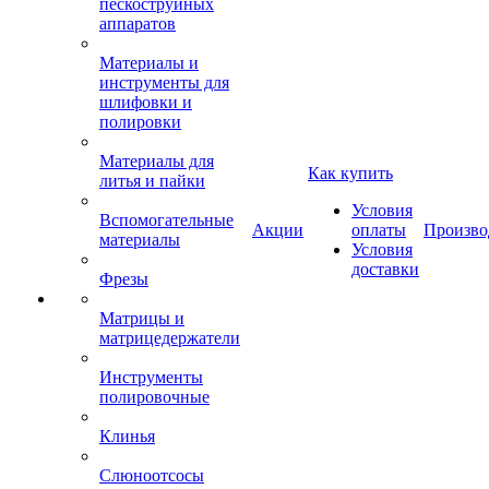
пескоструйных
аппаратов
Материалы и
инструменты для
шлифовки и
полировки
Материалы для
Как купить
литья и пайки
Условия
Вспомогательные
Акции
оплаты
Произво
материалы
Условия
доставки
Фрезы
Матрицы и
матрицедержатели
Инструменты
полировочные
Клинья
Слюноотсосы