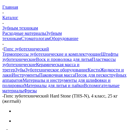
Главная
-
Каталог
-
Зубным техникам
Расходные материалы
Зубным
техникам
Стоматологам
Оборудование
-
Гипс зуботехнический
Термопрессы зуботехнические и комплектующие
Штифты
зуботехнические
Воск и проволока для литья
Пластмассы
зуботехнические
Керамическая масса и
трегер
Зубы
Зуботехническое оборудование
Кисти
Жидкости и
лаки
Инструменты
Паковочная масса
Песок для пескоструйных
аппаратов
Материалы и инструменты для шлифовки и
полировки
Материалы для литья и пайки
Вспомогательные
материалы
Фрезы
-
Гипс зуботехнический Hard Stone (THS-N), 4 класс, 25 кг
(желтый)