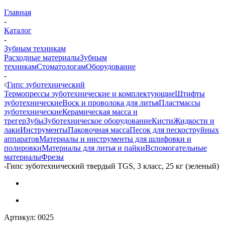
Главная
-
Каталог
-
Зубным техникам
Расходные материалы
Зубным
техникам
Стоматологам
Оборудование
-
Гипс зуботехнический
Термопрессы зуботехнические и комплектующие
Штифты
зуботехнические
Воск и проволока для литья
Пластмассы
зуботехнические
Керамическая масса и
трегер
Зубы
Зуботехническое оборудование
Кисти
Жидкости и
лаки
Инструменты
Паковочная масса
Песок для пескоструйных
аппаратов
Материалы и инструменты для шлифовки и
полировки
Материалы для литья и пайки
Вспомогательные
материалы
Фрезы
-
Гипс зуботехнический твердый TGS, 3 класс, 25 кг (зеленый)
Артикул:
0025