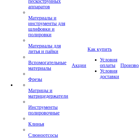
пескоструйных
аппаратов
Материалы и
инструменты для
шлифовки и
полировки
Материалы для
Как купить
литья и пайки
Условия
Вспомогательные
Акции
оплаты
Произво
материалы
Условия
доставки
Фрезы
Матрицы и
матрицедержатели
Инструменты
полировочные
Клинья
Слюноотсосы