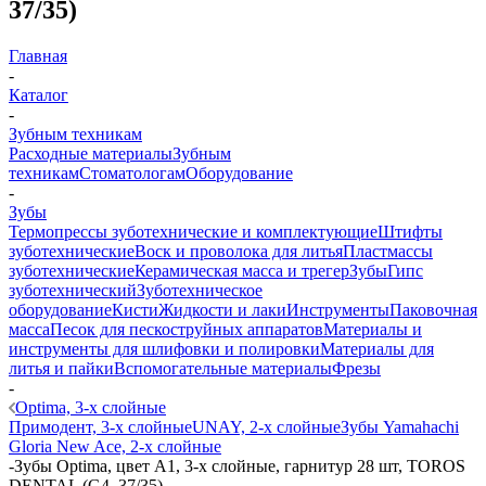
37/35)
Главная
-
Каталог
-
Зубным техникам
Расходные материалы
Зубным
техникам
Стоматологам
Оборудование
-
Зубы
Термопрессы зуботехнические и комплектующие
Штифты
зуботехнические
Воск и проволока для литья
Пластмассы
зуботехнические
Керамическая масса и трегер
Зубы
Гипс
зуботехнический
Зуботехническое
оборудование
Кисти
Жидкости и лаки
Инструменты
Паковочная
масса
Песок для пескоструйных аппаратов
Материалы и
инструменты для шлифовки и полировки
Материалы для
литья и пайки
Вспомогательные материалы
Фрезы
-
Optima, 3-х слойные
Примодент, 3-х слойные
UNAY, 2-х слойные
Зубы Yamahachi
Gloria New Ace, 2-х слойные
-
Зубы Optima, цвет A1, 3-х слойные, гарнитур 28 шт, TOROS
DENTAL (G4, 37/35)