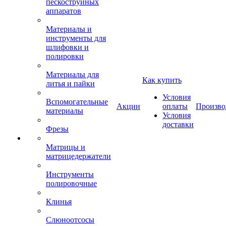
пескоструйных
аппаратов
Материалы и
инструменты для
шлифовки и
полировки
Материалы для
Как купить
литья и пайки
Условия
Вспомогательные
Акции
оплаты
Произво
материалы
Условия
доставки
Фрезы
Матрицы и
матрицедержатели
Инструменты
полировочные
Клинья
Слюноотсосы