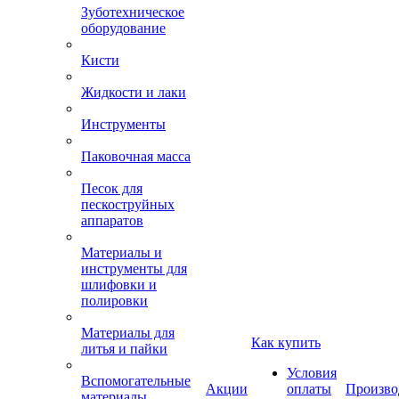
Зуботехническое
оборудование
Кисти
Жидкости и лаки
Инструменты
Паковочная масса
Песок для
пескоструйных
аппаратов
Материалы и
инструменты для
шлифовки и
полировки
Материалы для
Как купить
литья и пайки
Условия
Вспомогательные
Акции
оплаты
Произво
материалы