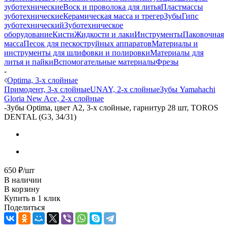
зуботехнические
Воск и проволока для литья
Пластмассы
зуботехнические
Керамическая масса и трегер
Зубы
Гипс
зуботехнический
Зуботехническое
оборудование
Кисти
Жидкости и лаки
Инструменты
Паковочная
масса
Песок для пескоструйных аппаратов
Материалы и
инструменты для шлифовки и полировки
Материалы для
литья и пайки
Вспомогательные материалы
Фрезы
-
Optima, 3-х слойные
Примодент, 3-х слойные
UNAY, 2-х слойные
Зубы Yamahachi
Gloria New Ace, 2-х слойные
-
Зубы Optima, цвет A2, 3-х слойные, гарнитур 28 шт, TOROS
DENTAL (G3, 34/31)
650
₽
/шт
В наличии
В корзину
Купить в 1 клик
Поделиться