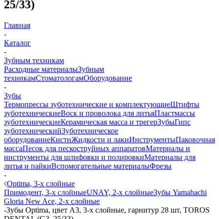
25/33)
Главная
-
Каталог
-
Зубным техникам
Расходные материалы
Зубным
техникам
Стоматологам
Оборудование
-
Зубы
Термопрессы зуботехнические и комплектующие
Штифты
зуботехнические
Воск и проволока для литья
Пластмассы
зуботехнические
Керамическая масса и трегер
Зубы
Гипс
зуботехнический
Зуботехническое
оборудование
Кисти
Жидкости и лаки
Инструменты
Паковочная
масса
Песок для пескоструйных аппаратов
Материалы и
инструменты для шлифовки и полировки
Материалы для
литья и пайки
Вспомогательные материалы
Фрезы
-
Optima, 3-х слойные
Примодент, 3-х слойные
UNAY, 2-х слойные
Зубы Yamahachi
Gloria New Ace, 2-х слойные
-
Зубы Optima, цвет A3, 3-х слойные, гарнитур 28 шт, TOROS
DENTAL (G3, 25/33)