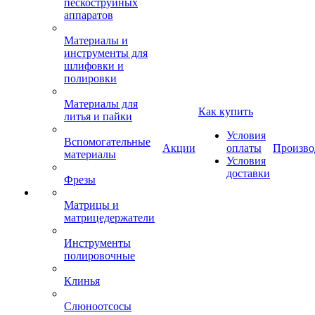
пескоструйных
аппаратов
Материалы и
инструменты для
шлифовки и
полировки
Материалы для
Как купить
литья и пайки
Условия
Вспомогательные
Акции
оплаты
Произво
материалы
Условия
доставки
Фрезы
Матрицы и
матрицедержатели
Инструменты
полировочные
Клинья
Слюноотсосы