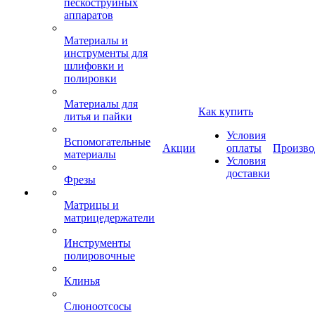
пескоструйных
аппаратов
Материалы и
инструменты для
шлифовки и
полировки
Материалы для
Как купить
литья и пайки
Условия
Вспомогательные
Акции
оплаты
Произво
материалы
Условия
доставки
Фрезы
Матрицы и
матрицедержатели
Инструменты
полировочные
Клинья
Слюноотсосы