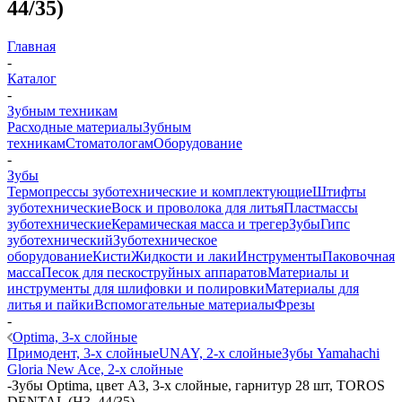
44/35)
Главная
-
Каталог
-
Зубным техникам
Расходные материалы
Зубным
техникам
Стоматологам
Оборудование
-
Зубы
Термопрессы зуботехнические и комплектующие
Штифты
зуботехнические
Воск и проволока для литья
Пластмассы
зуботехнические
Керамическая масса и трегер
Зубы
Гипс
зуботехнический
Зуботехническое
оборудование
Кисти
Жидкости и лаки
Инструменты
Паковочная
масса
Песок для пескоструйных аппаратов
Материалы и
инструменты для шлифовки и полировки
Материалы для
литья и пайки
Вспомогательные материалы
Фрезы
-
Optima, 3-х слойные
Примодент, 3-х слойные
UNAY, 2-х слойные
Зубы Yamahachi
Gloria New Ace, 2-х слойные
-
Зубы Optima, цвет A3, 3-х слойные, гарнитур 28 шт, TOROS
DENTAL (H3, 44/35)