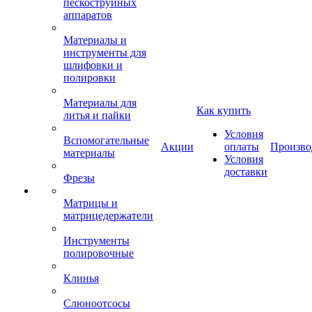
пескоструйных
аппаратов
Материалы и
инструменты для
шлифовки и
полировки
Материалы для
Как купить
литья и пайки
Условия
Вспомогательные
Акции
оплаты
Произво
материалы
Условия
доставки
Фрезы
Матрицы и
матрицедержатели
Инструменты
полировочные
Клинья
Слюноотсосы