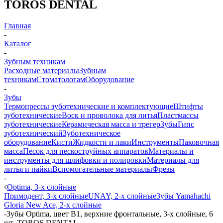
TOROS DENTAL
Главная
-
Каталог
-
Зубным техникам
Расходные материалы
Зубным
техникам
Стоматологам
Оборудование
-
Зубы
Термопрессы зуботехнические и комплектующие
Штифты
зуботехнические
Воск и проволока для литья
Пластмассы
зуботехнические
Керамическая масса и трегер
Зубы
Гипс
зуботехнический
Зуботехническое
оборудование
Кисти
Жидкости и лаки
Инструменты
Паковочная
масса
Песок для пескоструйных аппаратов
Материалы и
инструменты для шлифовки и полировки
Материалы для
литья и пайки
Вспомогательные материалы
Фрезы
-
Optima, 3-х слойные
Примодент, 3-х слойные
UNAY, 2-х слойные
Зубы Yamahachi
Gloria New Ace, 2-х слойные
-
Зубы Optima, цвет B1, верхние фронтальные, 3-х слойные, 6
шт, TOROS DENTAL