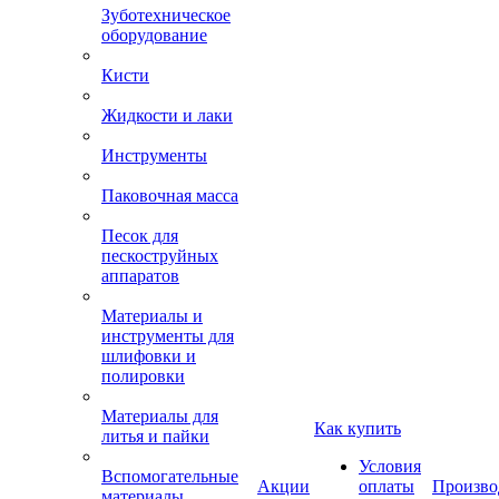
Зуботехническое
оборудование
Кисти
Жидкости и лаки
Инструменты
Паковочная масса
Песок для
пескоструйных
аппаратов
Материалы и
инструменты для
шлифовки и
полировки
Материалы для
Как купить
литья и пайки
Условия
Вспомогательные
Акции
оплаты
Произво
материалы