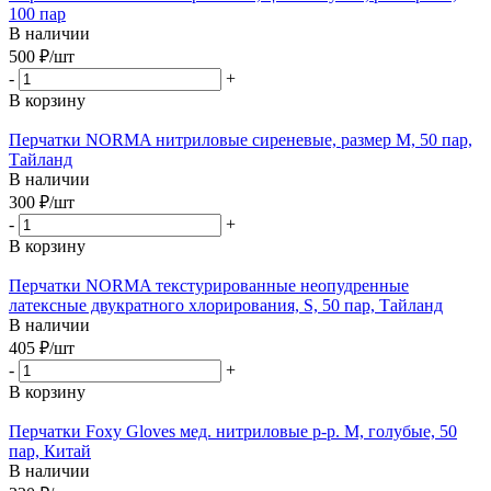
100 пар
В наличии
500
₽
/шт
-
+
В корзину
Перчатки NORMA нитриловые сиреневые, размер М, 50 пар,
Тайланд
В наличии
300
₽
/шт
-
+
В корзину
Перчатки NORMA текстурированные неопудренные
латексные двукратного хлорирования, S, 50 пар, Тайланд
В наличии
405
₽
/шт
-
+
В корзину
Перчатки Foxy Gloves мед. нитриловые р-р. М, голубые, 50
пар, Китай
В наличии