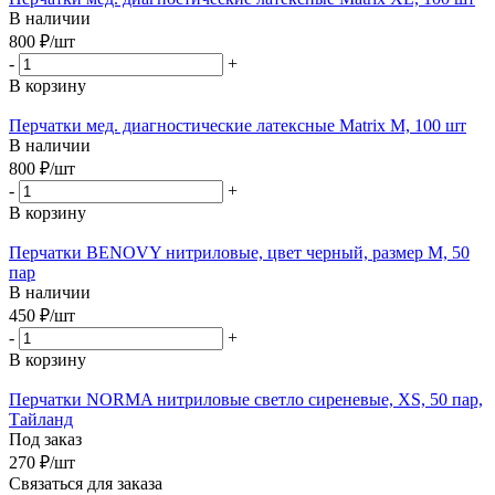
В наличии
800
₽
/шт
-
+
В корзину
Перчатки мед. диагностические латексные Matrix M, 100 шт
В наличии
800
₽
/шт
-
+
В корзину
Перчатки BENOVY нитриловые, цвет черный, размер M, 50
пар
В наличии
450
₽
/шт
-
+
В корзину
Перчатки NORMA нитриловые светло сиреневые, XS, 50 пар,
Тайланд
Под заказ
270
₽
/шт
Связаться для заказа